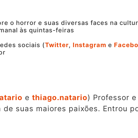
re o horror e suas diversas faces na cultu
manal às quintas-feiras
edes sociais (
Twitter
,
Instagram
e
Faceb
br
atario
e
thiago.natario
) Professor 
a de suas maiores paixões. Entrou p