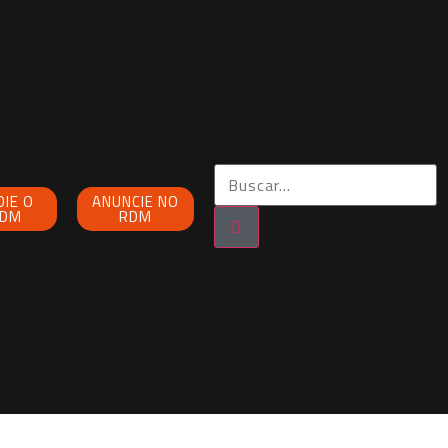
OIE O
ANUNCIE NO
DM
RDM