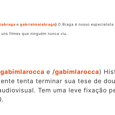
iabraga
e
gabrielmaiabraga
)
O Braga é nosso especialist
 uns filmes que ninguém nunca viu.
gabimlarocca
e
/gabimlarocca
) Hi
mente tenta terminar sua tese de do
audiovisual. Tem uma leve fixação 
0.