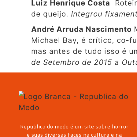
Luiz Henrique Costa
Roteir
de queijo.
Integrou fixamen
André Arruda Nascimento
Michael Bay, é crítico, co-
mas antes de tudo isso é 
de Setembro de 2015 a Out
Republica do medo é um site sobre horror
e suas diversas faces na cultura e na