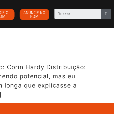
OIE O
ANUNCIE NO
DM
RDM
o: Corin Hardy Distribuição:
emendo potencial, mas eu
um longa que explicasse a
]