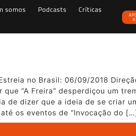
m somos
Podcasts
Críticas
AP
R
Estreia no Brasil: 06/09/2018 Direçã
er que “A Freira” desperdiçou um tr
ia de dizer que a ideia de se criar 
 até os eventos de “Invocação do […