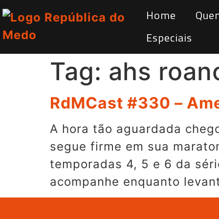
Home
Que
Especiais
Tag:
ahs roan
RdMCast #330 – Amer
A hora tão aguardada chego
segue firme em sua maraton
temporadas 4, 5 e 6 da sér
acompanhe enquanto levant