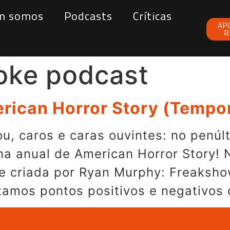
m somos
Podcasts
Críticas
AP
R
oke podcast
ican Horror Story (Tempo
u, caros e caras ouvintes: no penú
a anual de American Horror Story! 
ie criada por Ryan Murphy: Freaksho
amos pontos positivos e negativos 