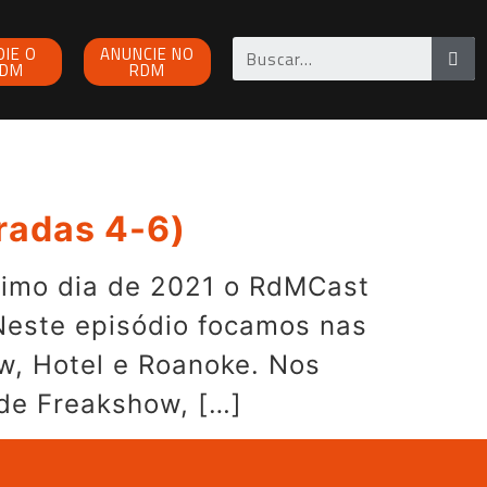
OIE O
ANUNCIE NO
DM
RDM
radas 4-6)
ltimo dia de 2021 o RdMCast
Neste episódio focamos nas
w, Hotel e Roanoke. Nos
de Freakshow, […]