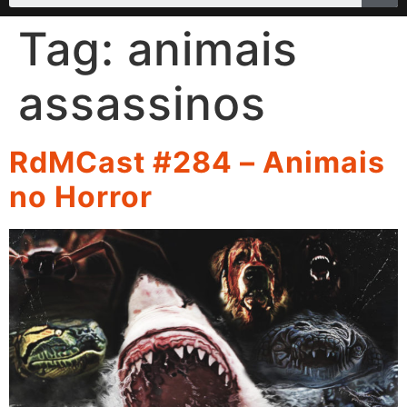
Tag:
animais
assassinos
RdMCast #284 – Animais
no Horror