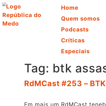
Home
Quem somos
Podcasts
Críticas
Especiais
Tag:
btk assa
RdMCast #253 – BTK
Em mais um RdMCast tenebr