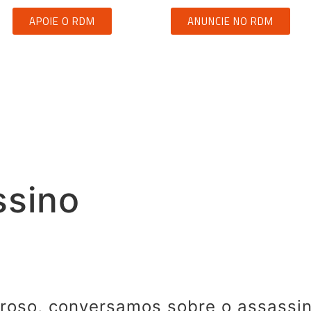
APOIE O RDM
ANUNCIE NO RDM
ssino
oso, conversamos sobre o assassino