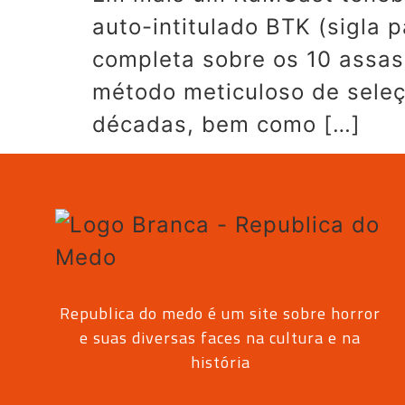
auto-intitulado BTK (sigla p
completa sobre os 10 assas
método meticuloso de seleç
décadas, bem como […]
Republica do medo é um site sobre horror
e suas diversas faces na cultura e na
história