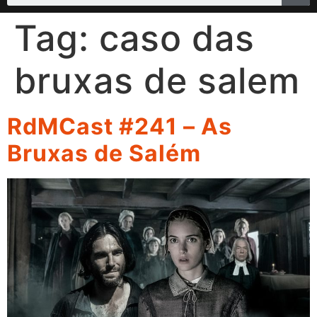
Tag:
caso das
bruxas de salem
RdMCast #241 – As
Bruxas de Salém