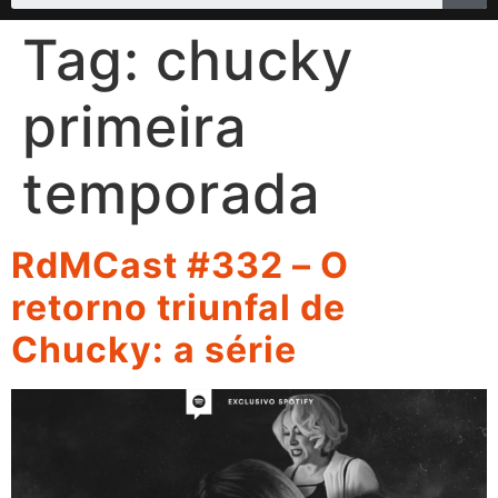
Tag:
chucky
primeira
temporada
RdMCast #332 – O
retorno triunfal de
Chucky: a série