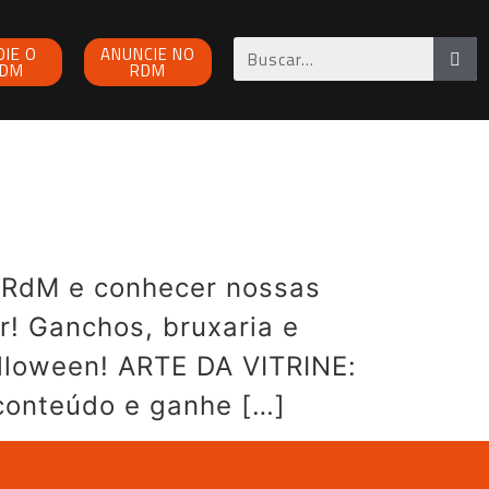
OIE O
ANUNCIE NO
DM
RDM
 RdM e conhecer nossas
! Ganchos, bruxaria e
lloween! ARTE DA VITRINE:
conteúdo e ganhe […]