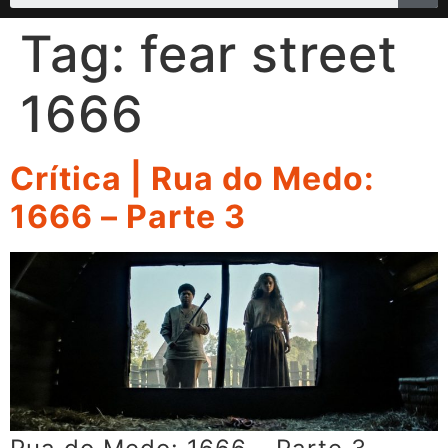
Tag:
fear street
1666
Crítica | Rua do Medo:
1666 – Parte 3