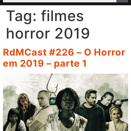
Tag:
filmes
horror 2019
RdMCast #226 – O Horror
em 2019 – parte 1