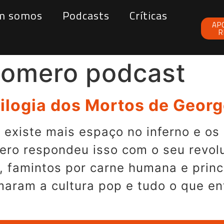
m somos
Podcasts
Críticas
AP
R
Romero podcast
ilogia dos Mortos de Geor
existe mais espaço no inferno e o
ro respondeu isso com o seu revolu
 famintos por carne humana e princ
maram a cultura pop e tudo o que e