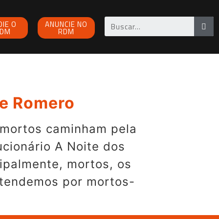
OIE O
ANUNCIE NO
DM
RDM
ge Romero
s mortos caminham pela
cionário A Noite dos
ipalmente, mortos, os
ntendemos por mortos-