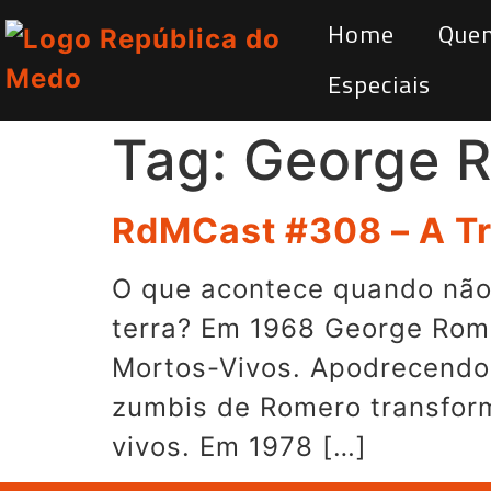
Home
Que
Especiais
Tag:
George 
RdMCast #308 – A Tr
O que acontece quando não 
terra? Em 1968 George Rome
Mortos-Vivos. Apodrecendo,
zumbis de Romero transfor
vivos. Em 1978 […]