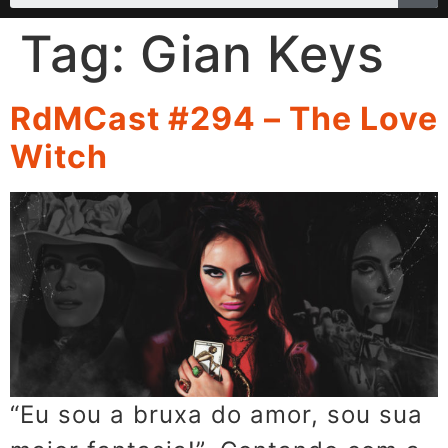
Tag:
Gian Keys
RdMCast #294 – The Love
Witch
“Eu sou a bruxa do amor, sou sua