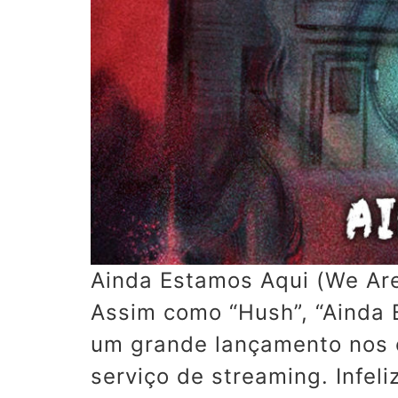
Ainda Estamos Aqui (We Ar
Assim como “Hush”, “Ainda 
um grande lançamento nos c
serviço de streaming. Infel