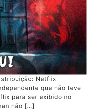
n Distribuição: Netflix
independente que não teve
ix para ser exibido no
han não […]