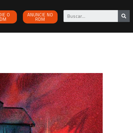
OIE O
ANUNCIE NO
DM
RDM