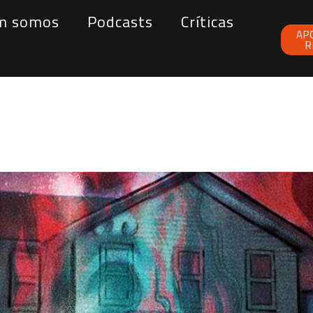
m somos
Podcasts
Críticas
AP
R