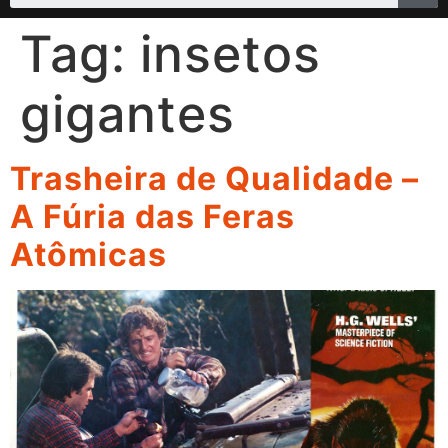
Tag:
insetos
gigantes
Trasheira de Qualidade –
A Fúria das Feras
Atômicas