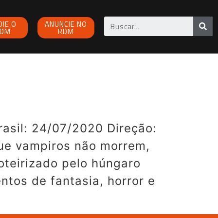
OIE O
ANUNCIE NO
DM
RDM
asil: 24/07/2020 Direção:
que vampiros não morrem,
oteirizado pelo húngaro
tos de fantasia, horror e