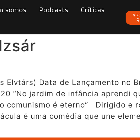
m somos
Podcasts
Críticas
AP
R
dzsár
s Elvtárs) Data de Lançamento no Br
0 “No jardim de infância aprendi 
o comunismo é eterno” Dirigido e r
cula é uma comédia que une elemen