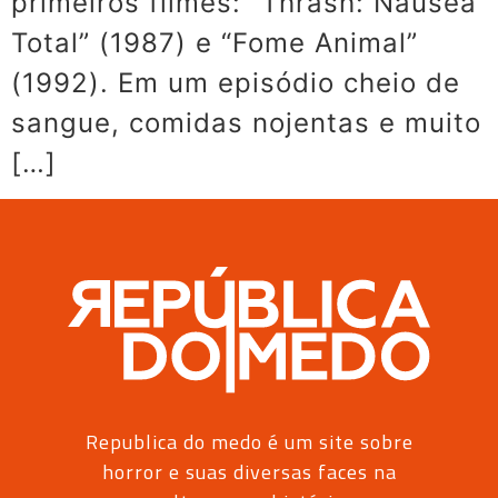
primeiros filmes: “Thrash: Náusea
Total” (1987) e “Fome Animal”
(1992). Em um episódio cheio de
sangue, comidas nojentas e muito
[…]
Republica do medo é um site sobre
horror e suas diversas faces na