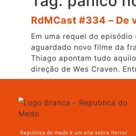
Tag:
panico n
RdMCast #334 – De v
Em uma requel do episódio 
aguardado novo filme da fr
Thiago apontam tudo aquilo
direção de Wes Craven. Ent
Republica do medo é um site sobre horror