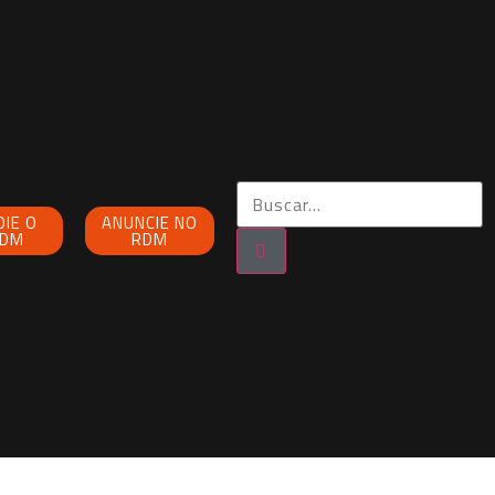
OIE O
ANUNCIE NO
DM
RDM