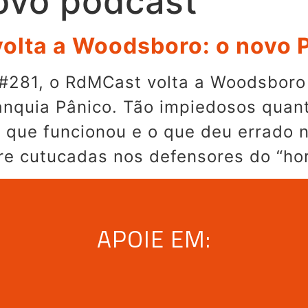
ovo podcast
olta a Woodsboro: o novo 
#281, o RdMCast volta a Woodsboro
anquia Pânico. Tão impiedosos quan
 que funcionou e o que deu errado n
re cutucadas nos defensores do “hor
APOIE EM: