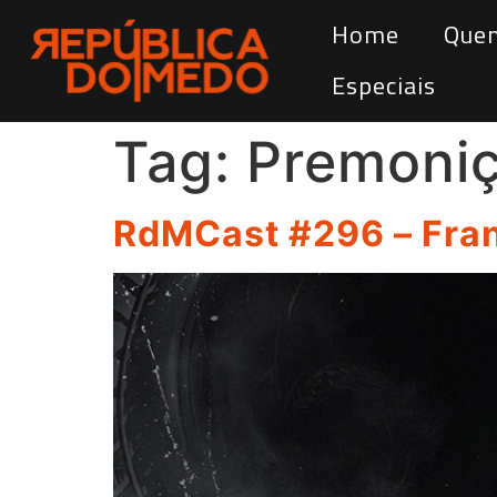
Home
Que
Especiais
Tag:
Premoniç
RdMCast #296 – Fra