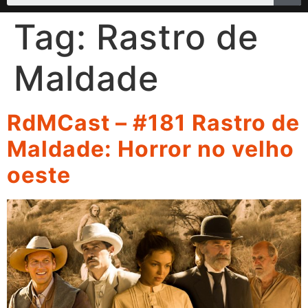
Tag:
Rastro de
Maldade
RdMCast – #181 Rastro de
Maldade: Horror no velho
oeste