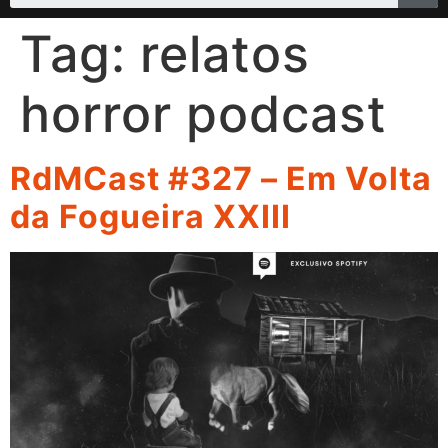
Tag:
relatos
horror podcast
RdMCast #327 – Em Volta
da Fogueira XXIII