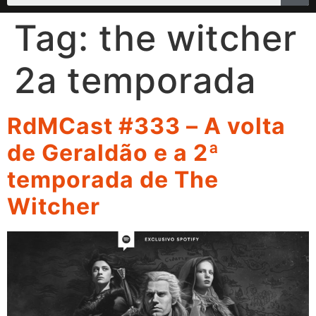
Tag:
the witcher
2a temporada
RdMCast #333 – A volta
de Geraldão e a 2ª
temporada de The
Witcher