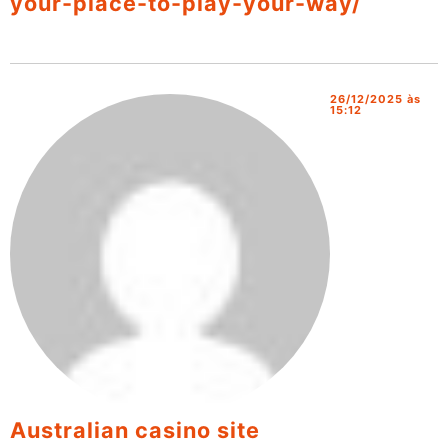
your-place-to-play-your-way/
26/12/2025 às
15:12
Australian casino site