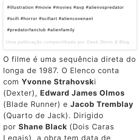
#illustration #movie #movies #avp #alienvspredator
#scifi #horror #scifiart #aliencovenant
#predatorfanclub #alienfamily
Uma publicação compartilhada por Geek Shirts & Blog (@dirtees) em
O filme é uma sequência direta do
longa de 1987. O Elenco conta
com
Yvonne Strahovsk
i
(Dexter),
Edward James Olmos
(Blade Runner) e
Jacob Tremblay
(Quarto de Jack). Dirigido
por
Shane Black
(Dois Caras
Legais), a obra tem data de