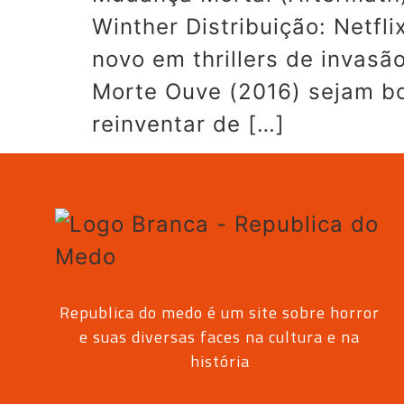
Winther Distribuição: Netf
novo em thrillers de invasã
Morte Ouve (2016) sejam b
reinventar de […]
Republica do medo é um site sobre horror
e suas diversas faces na cultura e na
história