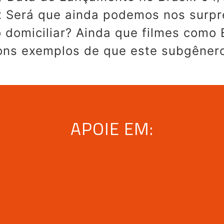
lix Será que ainda podemos nos surp
o domiciliar? Ainda que filmes como 
ons exemplos de que este subgênero
APOIE EM: