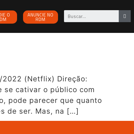
OIE O
ANUNCIE NO
DM
RDM
2022 (Netflix) Direção:
e se cativar o público com
o, pode parecer que quanto
s de ser. Mas, na […]