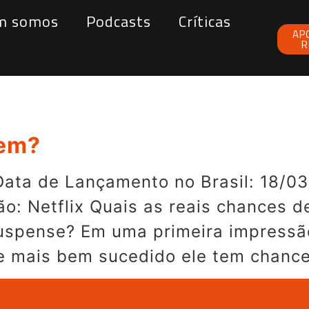
m somos
Podcasts
Críticas
AP
R
uem?
ata de Lançamento no Brasil: 18/03/
ão: Netflix Quais as reais chances d
uspense? Em uma primeira impressã
me mais bem sucedido ele tem chance