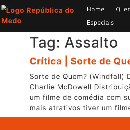
Home
Que
Especiais
Tag:
Assalto
Crítica | Sorte de Q
Sorte de Quem? (Windfall) D
Charlie McDowell Distribuiç
um filme de comédia com s
mais atrativos tiver um fil