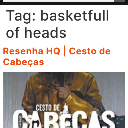
Tag:
basketfull
of heads
Resenha HQ | Cesto de
Cabeças