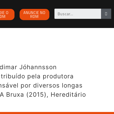
OIE O
ANUNCIE NO
DM
RDM
ldimar Jóhannsson
stribuído pela produtora
sável por diversos longas
A Bruxa (2015), Hereditário