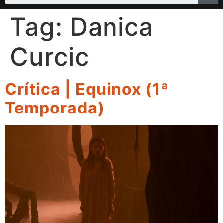
Tag:
Danica
Curcic
Crítica | Equinox (1ª
Temporada)