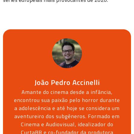
João Pedro Accinelli
Amante do cinema desde a infância,
encontrou sua paixão pelo horror durante
a adolescência e até hoje se considera um
aventureiro dos subgêneros. Formado em
Cinema e Audiovisual, idealizador do
CurtaBR e co-fundador da produtora