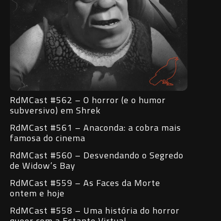
RdMCast #562 – O horror (e o humor
subversivo) em Shrek
RdMCast #561 – Anaconda: a cobra mais
famosa do cinema
RdMCast #560 – Desvendando o Segredo
de Widow’s Bay
RdMCast #559 – As Faces da Morte
ontem e hoje
RdMCast #558 – Uma história do horror
queer com a Estante Virtual