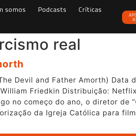
m somos
Podcasts
Críticas
AP
R
rcismo real
morth
The Devil and Father Amorth) Data d
 William Friedkin Distribuição: Net
go no começo do ano, o diretor de “O
torização da Igreja Católica para fil