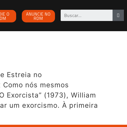
OIE O
ANUNCIE NO
DM
RDM
e Estreia no
flix Como nós mesmos
 Exorcista” (1973), William
mar um exorcismo. À primeira