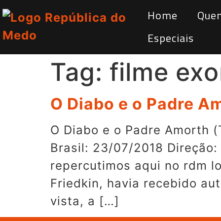
Home
Que
Especiais
Tag:
filme exo
O Diabo e o Padre A
O Diabo e o Padre Amorth (
Brasil: 23/07/2018 Direção:
repercutimos aqui no rdm lo
Friedkin, havia recebido au
vista, a […]