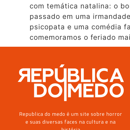
com temática natalina: o bo
passado em uma irmandade 
psicopata e uma comédia fa
comemoramos o feriado mai
Republica do medo é um site sobre horror
e suas diversas faces na cultura e na
história