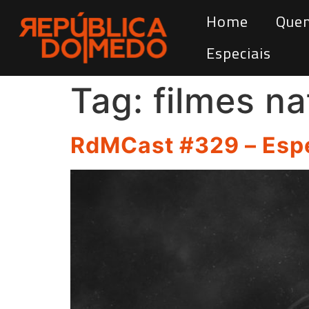
Home
Que
Especiais
Tag:
filmes na
RdMCast #329 – Espe