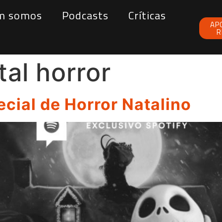
m somos
Podcasts
Críticas
AP
R
tal horror
cial de Horror Natalino