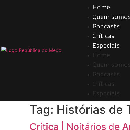
Home
Quem somo
Podcasts
Críticas
Especiais
Home
Quem somo
Podcasts
Críticas
Especiais
Tag:
Histórias de 
Crítica | Noitários de A