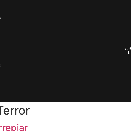
s
AP
s
Terror
rrepiar