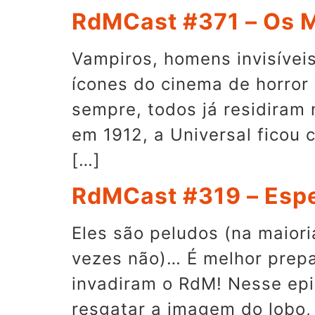
RdMCast #371 – Os M
Vampiros, homens invisívei
ícones do cinema de horro
sempre, todos já residiram
em 1912, a Universal ficou 
[…]
RdMCast #319 – Esp
Eles são peludos (na maior
vezes não)… É melhor prepa
invadiram o RdM! Nesse epis
resgatar a imagem do lobo,