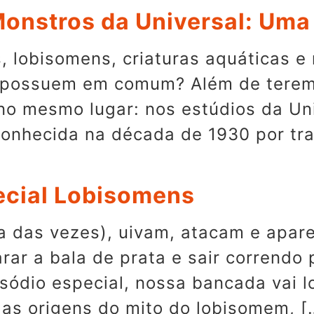
onstros da Universal: Uma 
s, lobisomens, criaturas aquáticas 
r possuem em comum? Além de tere
 no mesmo lugar: nos estúdios da Un
conhecida na década de 1930 por tra
ecial Lobisomens
ia das vezes), uivam, atacam e apar
rar a bala de prata e sair correndo
ódio especial, nossa bancada vai lo
 as origens do mito do lobisomem, [