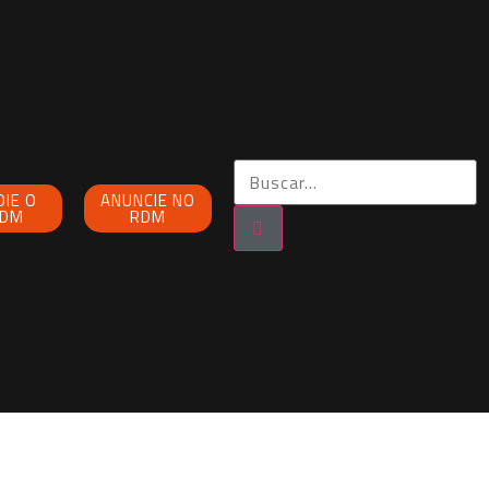
OIE O
ANUNCIE NO
DM
RDM