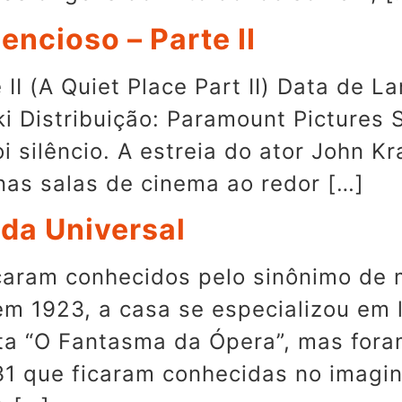
lencioso – Parte II
 II (A Quiet Place Part II) Data de 
ki Distribuição: Paramount Pictures
oi silêncio. A estreia do ator John K
 nas salas de cinema ao redor […]
da Universal
icaram conhecidos pelo sinônimo de
m 1923, a casa se especializou em l
ista “O Fantasma da Ópera”, mas fora
1 que ficaram conhecidas no imagin