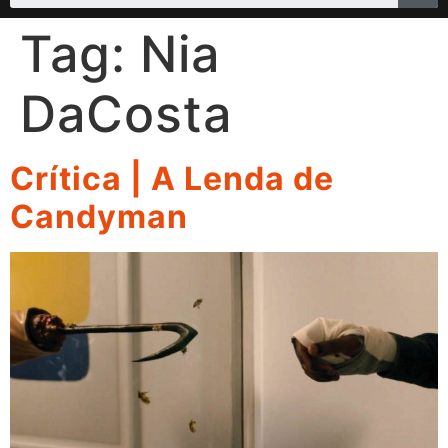
Tag:
Nia
DaCosta
Crítica | A Lenda de
Candyman