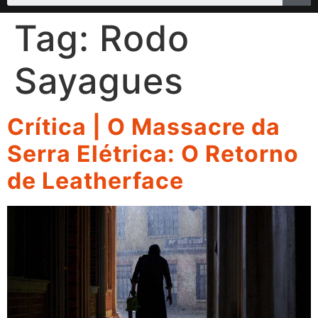
Tag:
Rodo
Sayagues
Crítica | O Massacre da
Serra Elétrica: O Retorno
de Leatherface