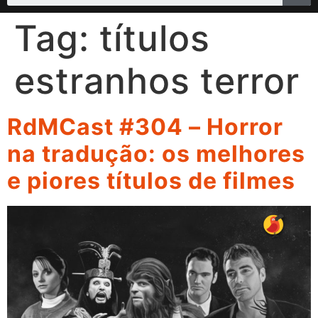
Tag:
títulos
estranhos terror
RdMCast #304 – Horror
na tradução: os melhores
e piores títulos de filmes