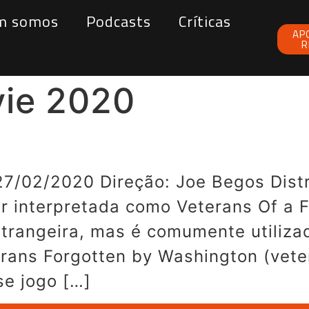
m somos
Podcasts
Críticas
AP
R
ie 2020
7/02/2020 Direção: Joe Begos Dist
r interpretada como Veterans Of a 
trangeira, mas é comumente utiliz
rans Forgotten by Washington (vet
se jogo […]