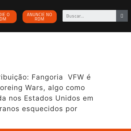
OIE O
ANUNCIE NO
DM
RDM
ribuição: Fangoria VFW é
Foreing Wars, algo como
ada nos Estados Unidos em
eranos esquecidos por