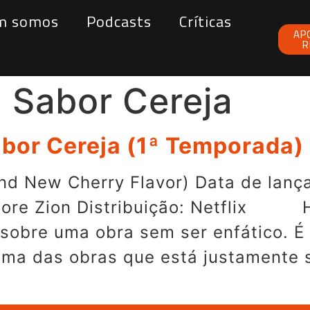
m somos
Podcasts
Críticas
AP
R
 Sabor Cereja
abor Cereja (1ª Temporada)
nd New Cherry Flavor) Data de lanç
enore Zion Distribuição: Netflix H
ar sobre uma obra sem ser enfático. 
uma das obras que está justamente 