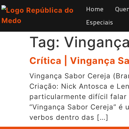
Home
Que
Especiais
Tag:
Vingança
Crítica | Vingança S
Vingança Sabor Cereja (Bra
Criação: Nick Antosca e L
particularmente difícil fal
“Vingança Sabor Cereja” é 
verbos dentro das […]