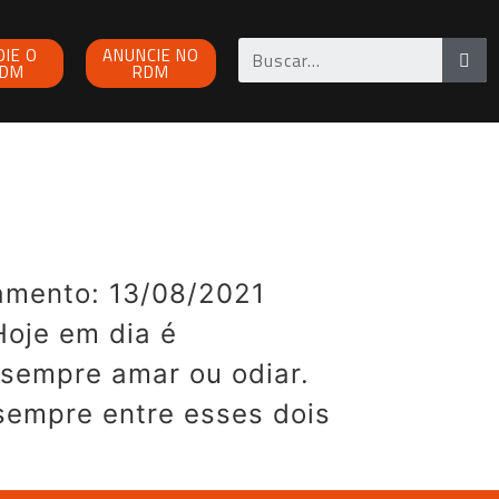
OIE O
ANUNCIE NO
DM
RDM
amento: 13/08/2021
oje em dia é
É sempre amar ou odiar.
sempre entre esses dois