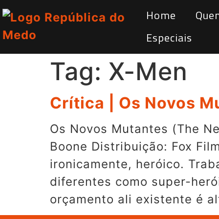
Home
Que
Especiais
Tag:
X-Men
Crítica | Os Novos M
Os Novos Mutantes (The New
Boone Distribuição: Fox Fil
ironicamente, heróico. Tra
diferentes como super-herói
orçamento ali existente é al