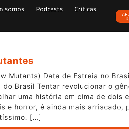
m somos
Podcasts
Críticas
AP
R
utantes
 Mutants) Data de Estreia no Brasi
m do Brasil Tentar revolucionar o gê
balhar uma história em cima de doi
s e horror, é ainda mais arriscado,
tíssimo. […]