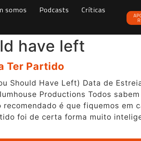
m somos
Podcasts
Críticas
AP
R
d have left
a Ter Partido
ou Should Have Left) Data de Estrei
 Blumhouse Productions Todos sabe
 recomendado é que fiquemos em ca
ido foi de certa forma muito intelig