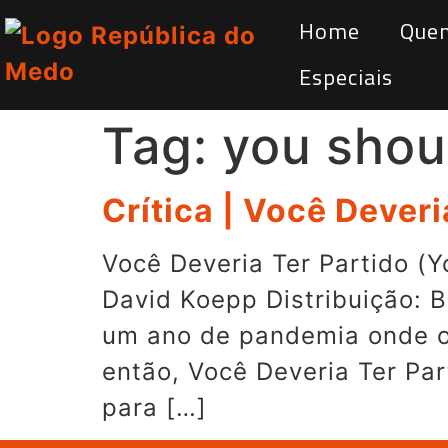
Home
Que
Especiais
Tag:
you shoul
Crítica | Você Deveri
Você Deveria Ter Partido (Y
David Koepp Distribuição:
um ano de pandemia onde o
então, Você Deveria Ter Part
para […]