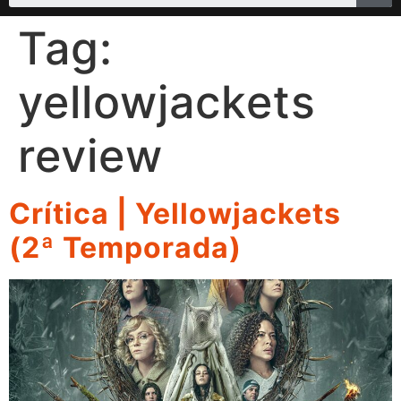
Tag:
yellowjackets
review
Crítica | Yellowjackets
(2ª Temporada)