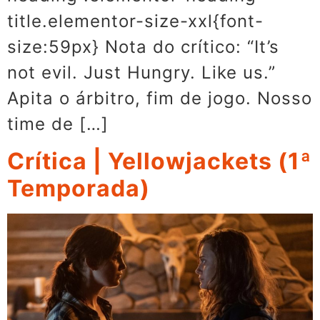
title.elementor-size-xxl{font-
size:59px} Nota do crítico: “It’s
not evil. Just Hungry. Like us.”
Apita o árbitro, fim de jogo. Nosso
time de […]
Crítica | Yellowjackets (1ª
Temporada)