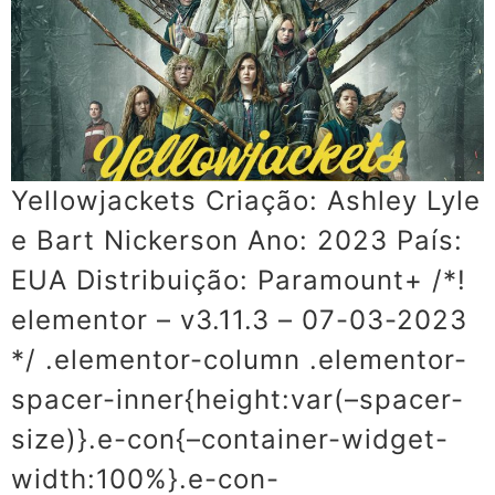
Yellowjackets Criação: Ashley Lyle
e Bart Nickerson Ano: 2023 País:
EUA Distribuição: Paramount+ /*!
elementor – v3.11.3 – 07-03-2023
*/ .elementor-column .elementor-
spacer-inner{height:var(–spacer-
size)}.e-con{–container-widget-
width:100%}.e-con-