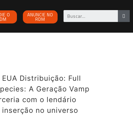
OIE O
ANUNCIE NO
DM
RDM
EUA Distribuição: Full
species: A Geração Vamp
arceria com o lendário
 inserção no universo