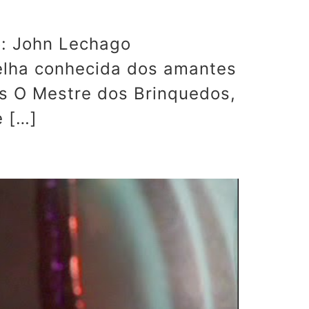
o: John Lechago
velha conhecida dos amantes
es O Mestre dos Brinquedos,
e […]