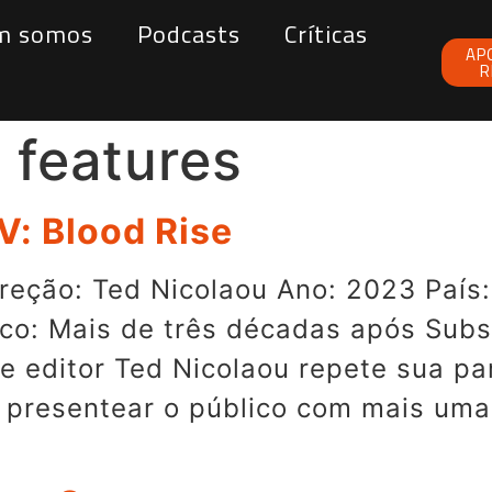
m somos
Podcasts
Críticas
AP
R
 features
V: Blood Rise
reção: Ted Nicolaou Ano: 2023 País: 
ico: Mais de três décadas após Sub
ta e editor Ted Nicolaou repete sua p
 presentear o público com mais uma