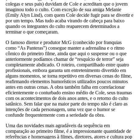
colegas e seus pais) duvidam de Cole e acreditam que o jovem
imaginou todo o culto. Com exceção de sua amiga Melanie
(Emily Alyn Lind), com quem Cole decide fugir para se divertir e
por um tempo. Mas tudo acaba virando de cabeça para baixo
quando os integrantes do culto reaparecem determinados a
terminar o que começaram.
O famoso diretor e produtor McG (conhecido por franquias
como “As Panteras”) consegue manter a adrenalina e o ritmo
cômico do primeiro filme, ainda que aqui o suspense ou o que
anteriormente podíamos chamar de “resquício de terror” seja
completamente abdicado. O roteiro, compartilhado entre quatro
profissionais, embora garanta um entretenimento divertido em
alguns momentos, se torna repetitivo em diversas cenas do filme,
reafirmando elementos humorísticos utilizados poucos minutos
antes em outras cenas. A obra também falha em correlacionar
eficientemente o conturbado ensino médio de Cole, seus traumas
com os acontecimentos de dois anos antes, e o retorno do culto
satânico. Sem falar que na maior parte do tempo não é claro as
intenções de cada personagem, uma vez que o humor se
confunde frequentemente com a seriedade da obra.
Uma das novidades mais agradáveis da sequência em
comparação ao primeiro filme, é a impressionante quantidade de
referências e homenagens à filmes, diretores, atores e cultura pop