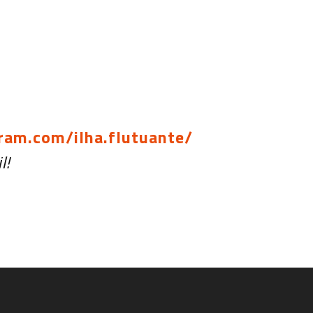
ram.com/ilha.flutuante/
l!