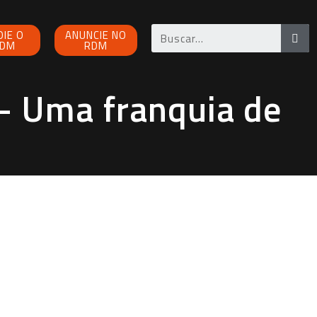
OIE O
ANUNCIE NO
DM
RDM
 Uma franquia de