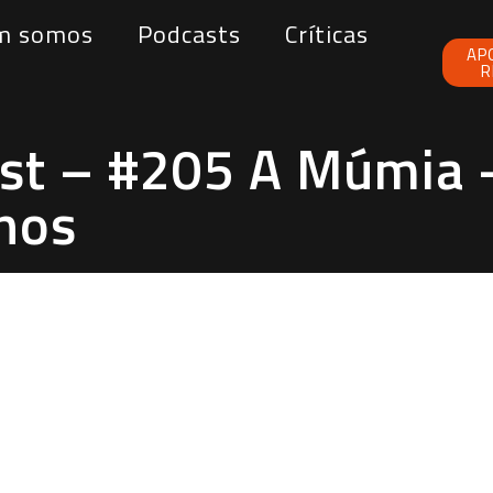
m somos
Podcasts
Críticas
AP
R
t – #205 A Múmia –
anos