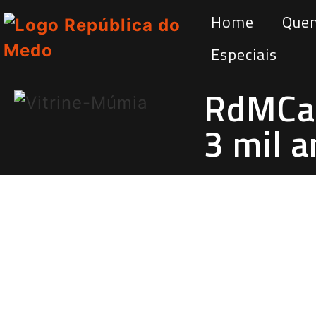
Home
Que
Especiais
RdMCas
3 mil 