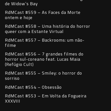
de Widow’s Bay
RdMCast #559 – As Faces da Morte
ontem e hoje
RdMCast #558 – Uma história do horror
queer com a Estante Virtual
RdMCast #557 – Backrooms: um não-
filme
RdMCast #556 – 7 grandes filmes do
horror sul-coreano feat. Lucas Maia
(Refúgio Cult)
RdMCast #555 – Smiley: o horror do
sorriso
RdMCast #554 – Obsessão
RdMCast #553 – Em Volta da Fogueira
XXXVIII