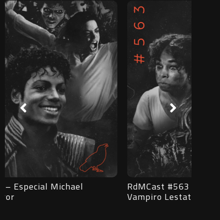
RdMCast #563 – Entrevista com o
RdMCa
Vampiro Lestat
subve