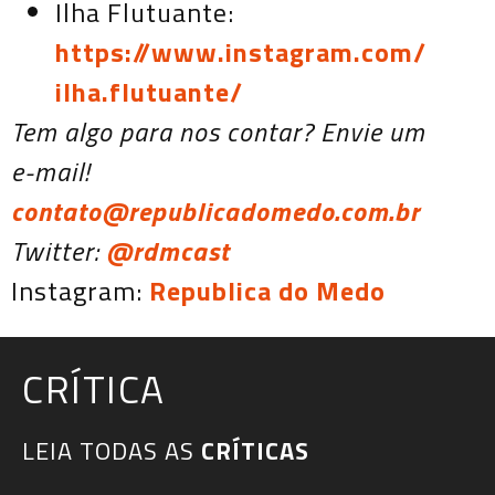
Ilha Flutuante:
https://www.instagram.com/
ilha.flutuante/
Tem algo para nos contar? Envie um
e-mail!
contato@republicadomedo.com.br
Twitter:
@rdmcast
Instagram:
Republica do Medo
CRÍTICA
LEIA TODAS AS
CRÍTICAS​