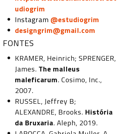
udiogrim
Instagram
@estudiogrim
designgrim@gmail.com
FONTES
KRAMER, Heinrich; SPRENGER,
James.
The malleus
maleficarum
. Cosimo, Inc.,
2007.
RUSSEL, Jeffrey B;
ALEXANDRE, Brooks.
História
da Bruxaria
. Aleph, 2019.
LAROCCA, Gabriela Muller. A