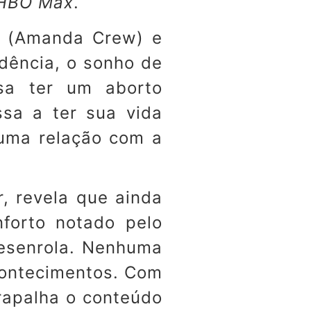
HBO Max
.
a (Amanda Crew) e
dência, o sonho de
ssa ter um aborto
ssa a ter sua vida
guma relação com a
, revela que ainda
forto notado pelo
desenrola. Nenhuma
contecimentos. Com
rapalha o conteúdo