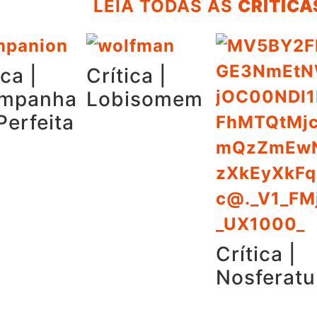
LEIA TODAS AS
CRÍTICAS
ica |
Crítica |
mpanha
Lobisomem
Perfeita
Crítica |
Nosferatu