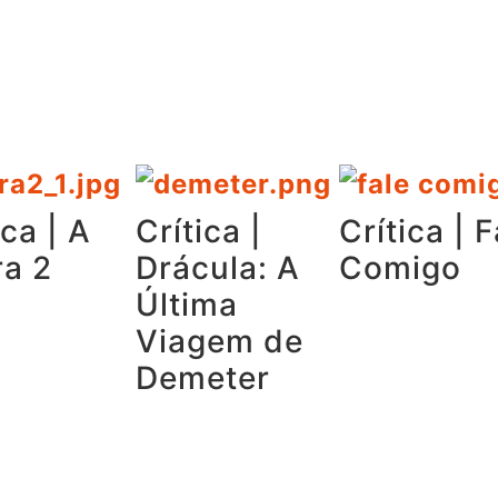
ica | A
Crítica |
Crítica | F
ra 2
Drácula: A
Comigo
Última
Viagem de
Demeter