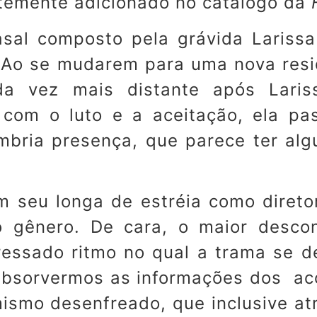
temente adicionado no catálogo da
sal composto pela grávida Lariss
 Ao se mudarem para uma nova resi
da vez mais distante após Lari
 com o luto e a aceitação, ela pa
bria presença, que parece ter al
 seu longa de estréia como diretor
 gênero. De cara, o maior descon
ressado ritmo no qual a trama se 
absorvermos as informações dos a
ismo desenfreado, que inclusive at