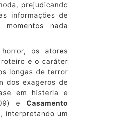
ômoda, prejudicando
as informações de
em momentos nada
horror, os atores
roteiro e o caráter
s longas de terror
m dos exageros de
ase em histeria e
09) e
Casamento
, interpretando um