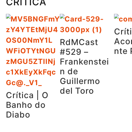
CRÍTICA
Crít
Aco
RdMCast
nte 
#529 –
Frankenstei
n de
Guillermo
del Toro
Crítica | O
Banho do
Diabo