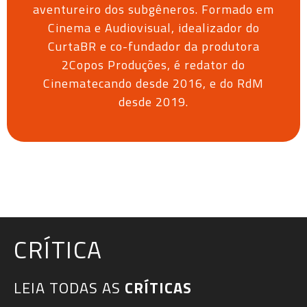
aventureiro dos subgêneros. Formado em
Cinema e Audiovisual, idealizador do
CurtaBR e co-fundador da produtora
2Copos Produções, é redator do
Cinematecando desde 2016, e do RdM
desde 2019.
CRÍTICA
LEIA TODAS AS
CRÍTICAS​