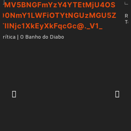
RdMCast #529 – Frankenstein de Guillermo del
Toro