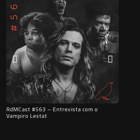
o
RdMCast #562 – O horror (e o humor
subversivo) em Shrek