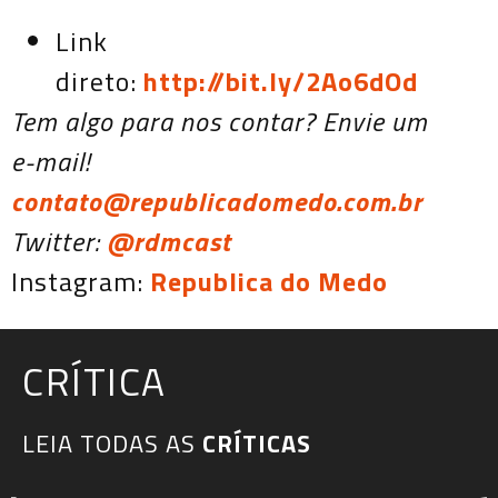
Link
direto:
http://bit.ly/2Ao6dOd
Tem algo para nos contar? Envie um
e-mail!
contato@republicadomedo.com.br
Twitter:
@rdmcast
Instagram:
Republica do Medo
CRÍTICA
LEIA TODAS AS
CRÍTICAS​