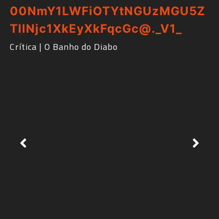
RdMCast #529 – Frankenstein de Guille
Toro