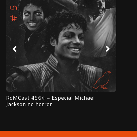
564 – Especial Michael
RdMCast #563 – E
 horror
Vampiro Lestat