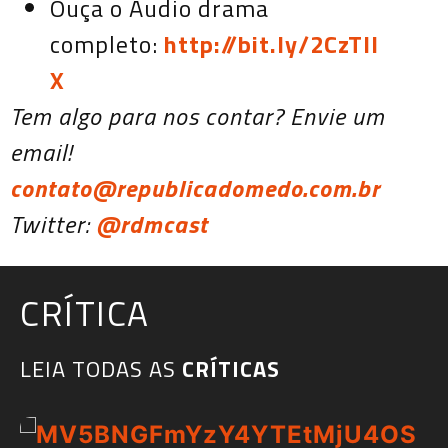
Ouça o Áudio drama
completo:
http://bit.ly/2CzTIl
X
Tem algo para nos contar? Envie um
email!
contato@republicadomedo.com.br
Twitter:
@rdmcast
CRÍTICA
LEIA TODAS AS
CRÍTICAS​