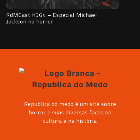
RdMCast #563 – Entrevista com o
R
Vampiro Lestat
s
Republica do medo é um site sobre
horror e suas diversas faces na
cultura e na história